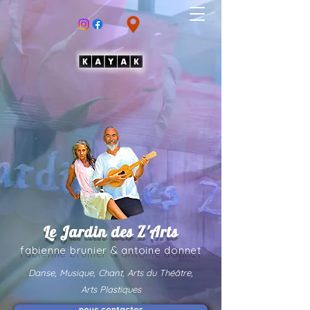
Le Jardin des Z'Arts
fabienne brunier & an
toine donnet
Danse, Musique, Chant, Arts du Théâtre,
Arts Plastiques
nous contacter