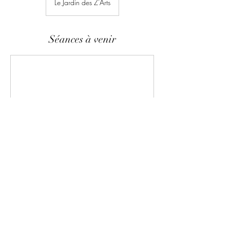
Le Jardin des Z'Arts
Séances à venir
Coordonnées
Le Jardin des Z'Arts, 6 Rue Louise Michel, Auch,
France