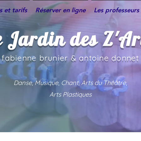
 et tarifs
Réserver en ligne
Les professeurs 
e Jardin des Z'Ar
fabienne brunier & an
toine donnet
Danse, Musique, Chant, Arts du Théâtre,
Arts Plastiques