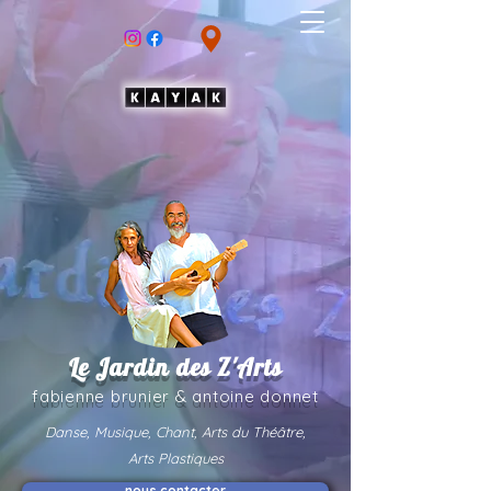
Le Jardin des Z'Arts
fabienne brunier & an
toine donnet
Danse, Musique, Chant, Arts du Théâtre,
Arts Plastiques
nous contacter