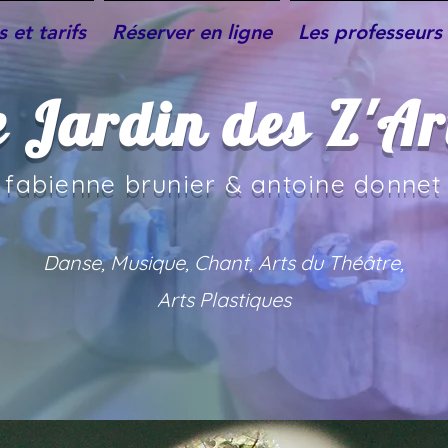
 et tarifs
Réserver en ligne
Les professeurs 
e Jardin des Z'Ar
fabienne brunier & an
toine donnet
Danse, Musique, Chant, Arts du Théâtre,
Arts Plastiques