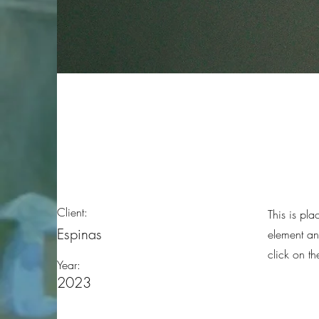
Espinas Mezcal A
Client:
This is pla
Espinas
element an
click on t
Year:
2023