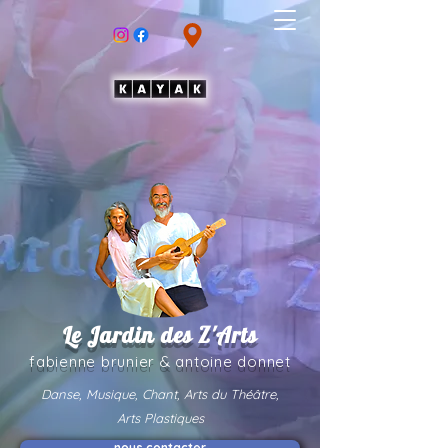
Le Jardin des Z'Arts
fabienne brunier & an
toine donnet
Danse, Musique, Chant, Arts du Théâtre,
Arts Plastiques
nous contacter